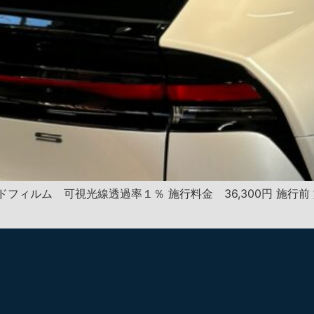
フィルム 可視光線透過率１％ 施行料金 36,300円 施行