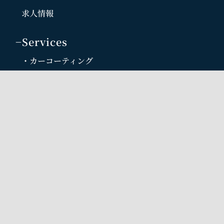
求人情報
−Services
・カーコーティング
・ホイールコーティング
・カーフィルム・ウインドウフィルム
・車内清掃・内装リペア
・カーラッピング プロテクションフィルム
・ガラスリペア・ガラス交換
・ガラス撥水コート
・ヘッドライト磨き