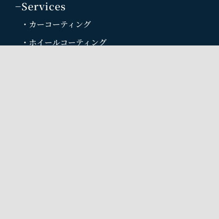
−Services
・カーコーティング
・ホイールコーティング
・カーフィルム・ウインドウフィルム
・車内清掃・内装リペア
・カーラッピング プロテクションフィルム
・ガラスリペア・ガラス交換
・ガラス撥水コート
・ヘッドライト磨き
Car Biso